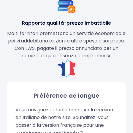
Rapporto qualità-prezzo imbattibile
Molti fornitori promettono un servizio economico e
poi vi addebitano opzioni e altre spese a sorpresa.
Con LWS, pagate il prezzo annunciato per un
servizio di qualità senza compromessi.
100% French Made Service
Préférence de langue
Molti host hanno i loro server e i loro dipendenti in
Germania, negli Stati Uniti... Scegliendo LWS,
Vous naviguez actuellement sur la version
assumete personale in
Francia
, i vostri dati
en Italiano de notre site. Souhaitez-vous
vengono memorizzati sui nostri server in Francia.
passer à la version française pour une
expérience plus pertinente ?