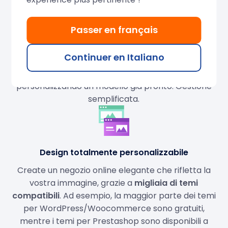
Passer en français
Lancio ultraveloce dell'e-commerce
Create e modificate facilmente i contenuti del
Continuer en Italiano
vostro sito, aggiungete nuovi
prodotti
e accettate
pagamenti
dai vostri clienti in poche ore,
personalizzando un modello già pronto. Gestione
semplificata.
Design totalmente personalizzabile
Create un negozio online elegante che rifletta la
vostra immagine, grazie a
migliaia di temi
compatibili
. Ad esempio, la maggior parte dei temi
per WordPress/Woocommerce sono gratuiti,
mentre i temi per Prestashop sono disponibili a