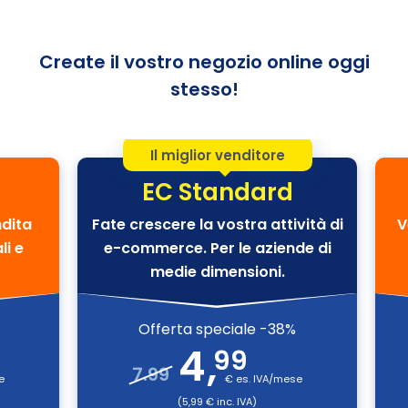
Create il vostro negozio online oggi
stesso!
Il miglior venditore
EC Standard
ndita
Fate crescere la vostra attività di
V
li e
e-commerce. Per le aziende di
medie dimensioni.
Offerta speciale -38%
4
,
99
7.99
e
€ es. IVA/mese
(5,99 € inc. IVA)