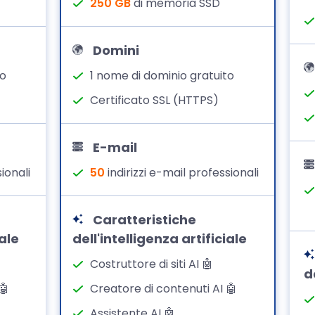
250 GB
di memoria SSD
Domini
to
1 nome di dominio gratuito
Certificato SSL (HTTPS)
E-mail
ionali
50
indirizzi e-mail professionali
Caratteristiche
iale
dell'intelligenza artificiale
Costruttore di siti AI 🤖
d
🤖
Creatore di contenuti AI 🤖
Assistente AI 🤖